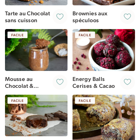
Tarte au Chocolat
Brownies aux
sans cuisson
spéculoos
FACILE
FACILE
Mousse au
Energy Balls
Chocolat &
Cerises & Cacao
Cacahuètes à
l’Aquafaba
FACILE
FACILE
[vegan]