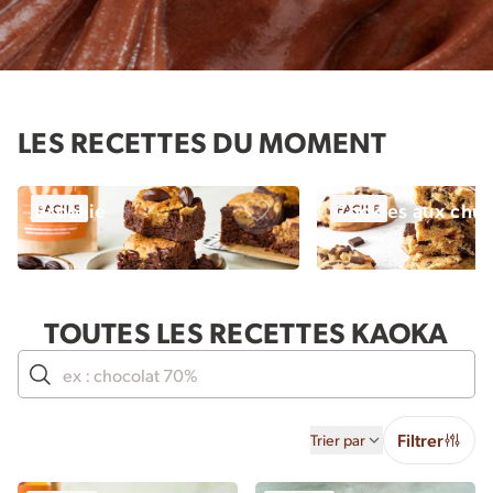
LES RECETTES DU MOMENT
Brookie
Cookies aux chu
FACILE
FACILE
Sauvegarder
TOUTES LES RECETTES KAOKA
Rechercher
Filtrer
Trier par