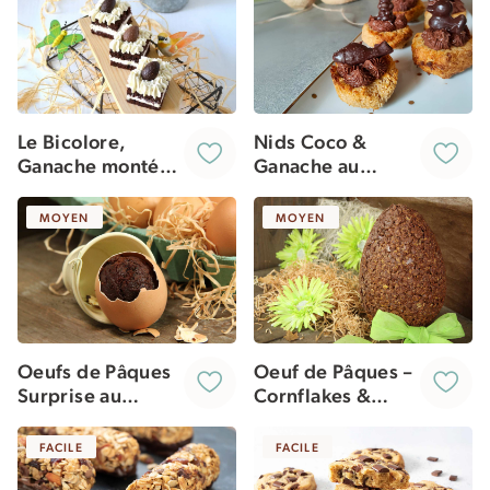
Le Bicolore,
Nids Coco &
Ganache montée
Ganache au
au Chocolat Blanc
Chocolat pour
et Fève Tonka
Pâques [vegan]
MOYEN
MOYEN
Oeufs de Pâques
Oeuf de Pâques –
Surprise au
Cornflakes &
Chocolat
Chocolat au Lait
Moelleux
FACILE
FACILE