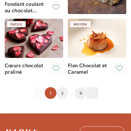
Fondant coulant
au chocolat
[vegan]
Couronne des
FACILE
MOYEN
Rois à la
Frangipane &
Cœur praliné
Cœurs chocolat
Flan Chocolat et
praliné
Caramel
Page précédente
Page suivante
...
1
2
9