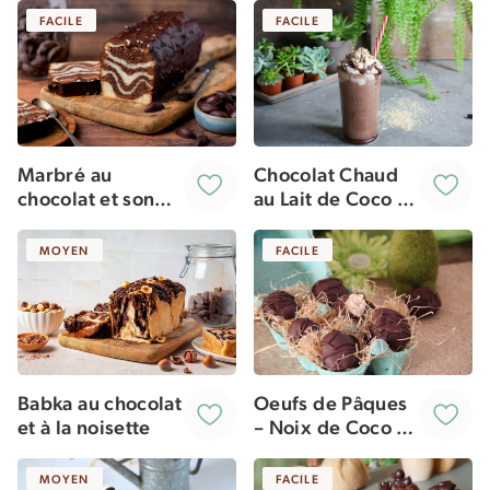
FACILE
FACILE
Marbré au
Chocolat Chaud
chocolat et son
au Lait de Coco &
glaçage rocher
Chantilly Coco
[vegan]
MOYEN
FACILE
Babka au chocolat
Oeufs de Pâques
et à la noisette
– Noix de Coco &
Chocolat
MOYEN
FACILE