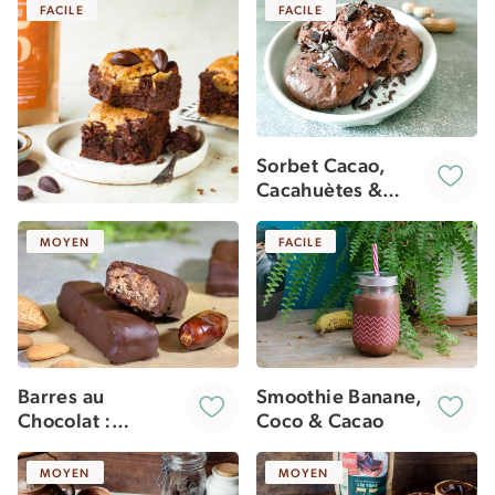
FACILE
FACILE
Sorbet Cacao,
Cacahuètes &
Fleur de Sel
(vegan)
Brookie
MOYEN
FACILE
Barres au
Smoothie Banane,
Chocolat :
Coco & Cacao
Amandes &
Caramel de
MOYEN
MOYEN
Dattes