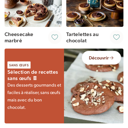
Cheesecake
Tartelettes au
marbré
chocolat
Découvrir
SANS ŒUFS
Sélection de recettes
sans œufs 🍫
Des desserts gourmands et
faciles à réaliser, sans œufs
mais avec du bon
chocolat.