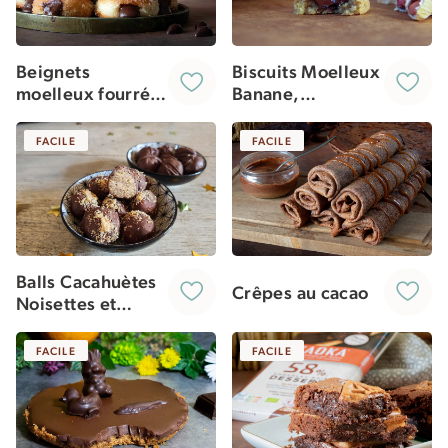
Beignets
Biscuits Moelleux
moelleux fourrés
Banane,
à la pâte à tartiner
Cacahuètes &
maison | recette
Chocolat Coulant
FACILE
FACILE
végétale (vegan)
Balls Cacahuètes
Crêpes au cacao
Noisettes et
Chocolat
FACILE
FACILE