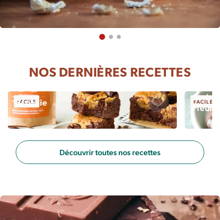
NOS DERNIÈRES RECETTES
Sorbet
Brookie
FACILE
FACILE
Fleur 
Sauvegarder
Découvrir toutes nos recettes