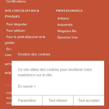
Certifications
NOS CHOCOLATS BIO &
PROFESSIONNELS
ÉTHIQUES
Artisans
Pour déguster
Industriels
Pour pâtisser
Magasins Bio
Pour le petit-déjeuner et le
Épiceries Vrac
goûter
En vrac et gros
Gestion des cookies
conditionnement
ACTUALITÉS KAOKA
IDÉES RECETTES
Ce site utilise des cookies pour améliorer votre
NOS CONDITIONS DE LIVRAISON
expérience sur le site.
En savoir +
CONTACT
ESPACE PRESSE
FAQ
CONDITIONS GÉNÉRALES DE VENTE
POLITIQUE DE CONFIDENTIALITÉ
MENTIONS LÉGALES
Paramètrer
Tout refuser
Tout accepter
SITE RÉALISÉ PAR VINGTCINQ