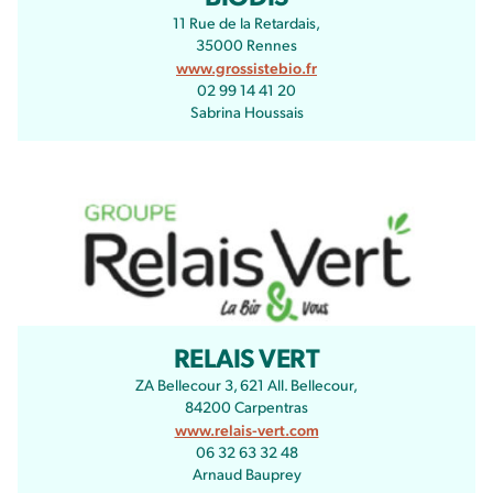
11 Rue de la Retardais,
35000 Rennes
www.grossistebio.fr
02 99 14 41 20
Sabrina Houssais
RELAIS VERT
ZA Bellecour 3, 621 All. Bellecour,
84200 Carpentras
www.relais-vert.com
06 32 63 32 48
Arnaud Bauprey