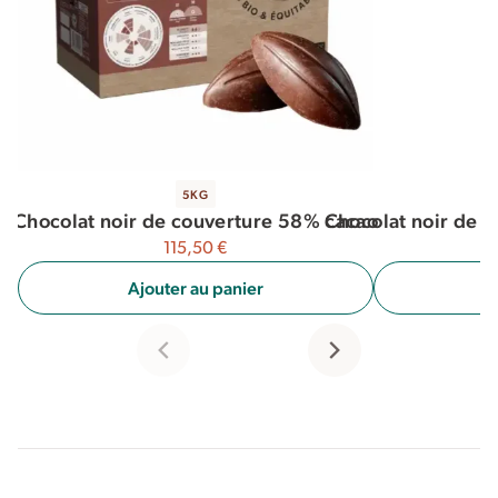
5KG
Chocolat noir de 
Chocolat noir de couverture 58% cacao
115,50
€
A
Ajouter au panier