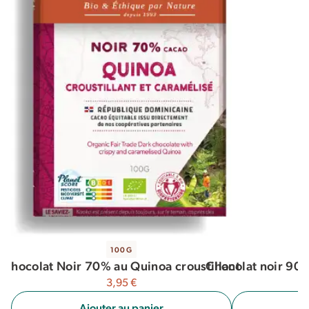
100G
Chocolat Noir 70% au Quinoa croustillant
Chocolat noir 90%
3,95
€
Ajouter au panier
A