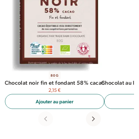
80G
Chocolat au la
Chocolat noir fin et fondant 58% cacao
2,15
€
A
Ajouter au panier