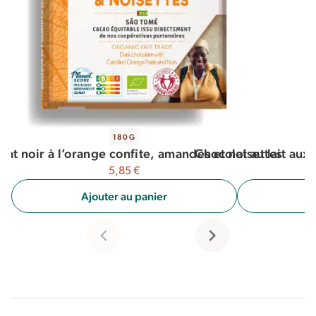
180G
Chocolat au lait aux
lat noir à l’orange confite, amandes et noisettes
5,85
€
A
Ajouter au panier