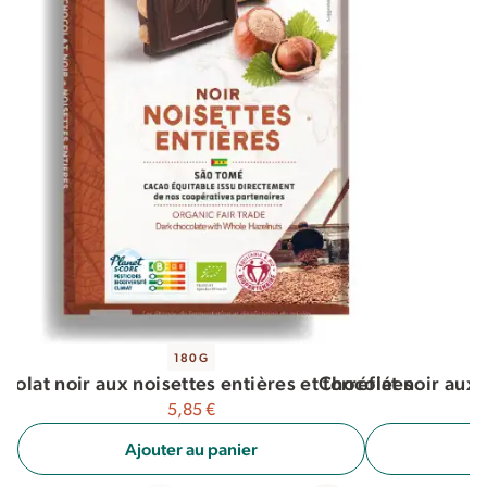
180G
Chocolat noir aux 
colat noir aux noisettes entières et torréfiées
5,85
€
A
Ajouter au panier