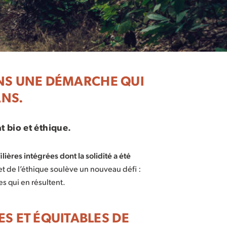
ONS UNE DÉMARCHE QUI
ANS.
 bio et éthique.
ières intégrées dont la solidité a été
 et de l’éthique soulève un nouveau défi :
s qui en résultent.
S ET ÉQUITABLES DE