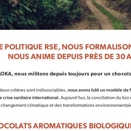
E POLITIQUE RSE, NOUS FORMALIS
NOUS ANIME DEPUIS PRÈS DE 30 
OKA, nous militons depuis toujours pour un chocolat
deux critères sont indissociables,
nous avons bâti un modèle de fil
crise sanitaire international.
Aujourd’hui, la conciliation du bio
 changement climatique et des transformations environnementale
OCOLATS AROMATIQUES BIOLOGIQUE