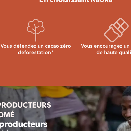
Tous nos conseils pour bien conserver l
Sel : 0,01g
Vous défendez un cacao zéro
Vous encouragez un 
déforestation*
de haute qual
 PRODUCTEURS
TOMÉ
 producteurs