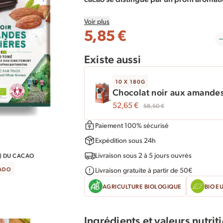
qui s’harmonisent idéalement avec les fr
Voir plus
5,85
€
Nous avons sélectionné des amandes cul
des pratiques agricoles durables contri
Existe aussi
désertification. Accompagnée par notre 
agriculture régénérative : diversification
10 X 180G
organiques pour enrichir les sols et cou
Chocolat noir aux amandes 
Lentement torréfiées par un maître torr
52,65
€
58,50
€
croquante et des notes intenses d’orgea
Paiement 100% sécurisé
Dans cette tablette de chocolat noir 180
Expédition sous 24h
BIOPARTENAIRE®, le cacao et le sucre s
Livraison sous 2 à 5 jours ouvrés
S) DU CACAO
ADO
Livraison gratuite à partir de 50€
AGRICULTURE BIOLOGIQUE
BIO E
Ingrédients et valeurs nutrit