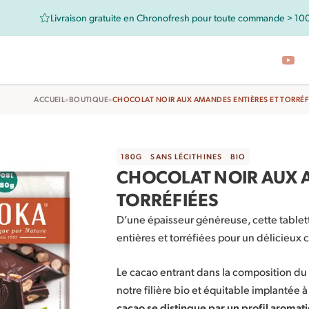
Retrouvez aussi les chocolats Kaoka dans votre magasin bio 
•
•
ACCUEIL
BOUTIQUE
CHOCOLAT NOIR AUX AMANDES ENTIÈRES ET TORRÉF
180G
SANS LÉCITHINES
BIO
CHOCOLAT NOIR AUX 
TORRÉFIÉES
D’une épaisseur généreuse, cette table
entières et torréfiées pour un délicieux
Le cacao entrant dans la composition du
notre filière bio et équitable implantée 
cacao se distingue par un profil aromat