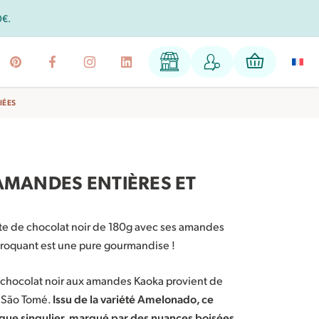
!
IÉES
AMANDES ENTIÈRES ET
tte de chocolat noir de 180g avec ses amandes
 croquant est une pure gourmandise !
 chocolat noir aux amandes Kaoka provient de
à São Tomé.
Issu de la variété Amelonado, ce
ique singulier, marqué par des nuances boisées