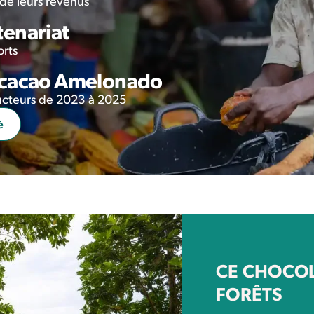
 de leurs revenus
tenariat
orts
 cacao Amelonado
ducteurs de 2023 à 2025
é
CE CHOCOL
FORÊTS