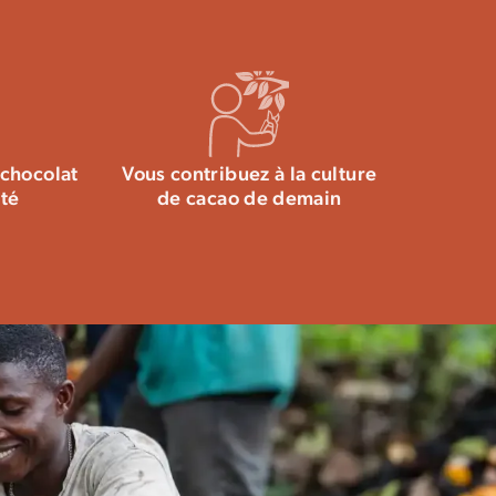
e chocolat dans cet
article
.
chocolat
Vous contribuez à la culture
ité
de cacao de demain