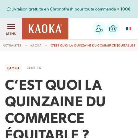
oute commande > 100€.
Retrouvez aussi les chocolats Kaoka dans
MENU
ACTUALITÉS
KAOKA
C’EST QUOI LA QUINZAINE DU COMMERCE ÉQUITABLE ?
21.05.26
KAOKA
C’EST QUOI LA
QUINZAINE DU
COMMERCE
ÉQUITABLE ?