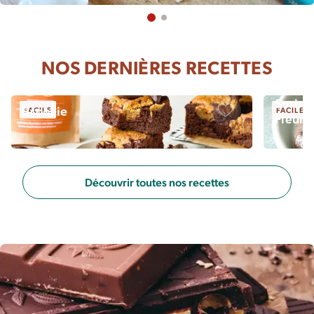
NOS DERNIÈRES RECETTES
Sorbet
Brookie
FACILE
FACILE
Fleur 
Sauvegarder
Découvrir toutes nos recettes