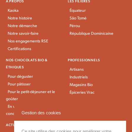
À PROPOS
LES FILIÈRES
Kaoka
Équateur
Notre histoire
São Tomé
Notre démarche
Pérou
Notre savoir-faire
République Dominicaine
Nos engagements RSE
Certifications
NOS CHOCOLATS BIO &
PROFESSIONNELS
ÉTHIQUES
Artisans
Pour déguster
Industriels
Pour pâtisser
Magasins Bio
Pour le petit-déjeuner et le
Épiceries Vrac
goûter
En vrac et gros
Gestion des cookies
conditionnement
ACTUALITÉS KAOKA
IDÉES RECETTES
Ce site utilise des cookies pour améliorer votre