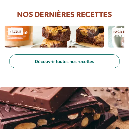
NOS DERNIÈRES RECETTES
Sorbet
Brookie
FACILE
FACILE
Fleur 
Sauvegarder
Découvrir toutes nos recettes