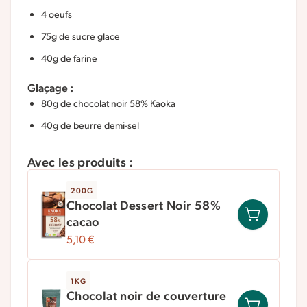
4 oeufs
75g de sucre glace
40g de farine
Glaçage :
80g de chocolat noir 58% Kaoka
40g de beurre demi-sel
Avec les produits :
200G
Chocolat Dessert Noir 58%
cacao
5,10
€
1KG
Chocolat noir de couverture