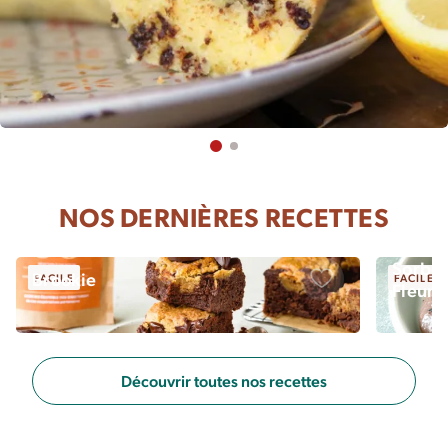
NOS DERNIÈRES RECETTES
Sorbet
Brookie
FACILE
FACILE
Fleur 
Sauvegarder
Découvrir toutes nos recettes