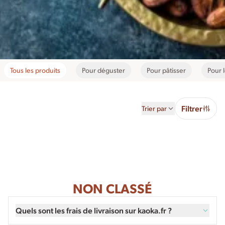
Tous les produits
Pour déguster
Pour pâtisser
Pour l
Filtrer
Trier par
NON CLASSÉ
Quels sont les frais de livraison sur kaoka.fr ?
Les frais de livraison varient selon le mode de livraison et la