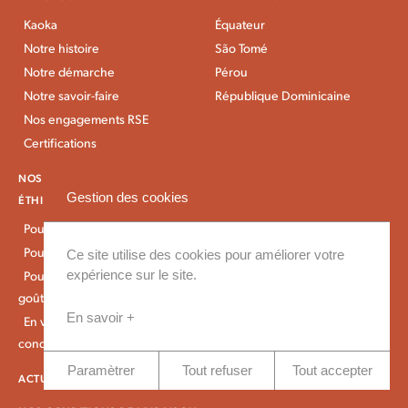
Kaoka
Équateur
Notre histoire
São Tomé
Notre démarche
Pérou
Notre savoir-faire
République Dominicaine
Nos engagements RSE
Certifications
NOS CHOCOLATS BIO &
PROFESSIONNELS
Gestion des cookies
ÉTHIQUES
Artisans
Pour déguster
Industriels
Pour pâtisser
Magasins Bio
Ce site utilise des cookies pour améliorer votre
expérience sur le site.
Pour le petit-déjeuner et le
Épiceries Vrac
goûter
En savoir +
En vrac et gros
conditionnement
Paramètrer
Tout refuser
Tout accepter
ACTUALITÉS KAOKA
IDÉES RECETTES