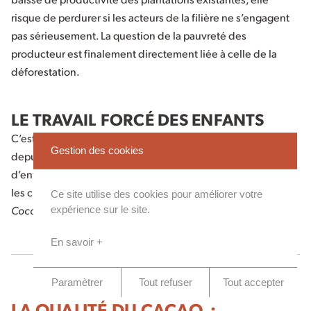
risque de perdurer si les acteurs de la filière ne s’engagent
pas sérieusement. La question de la pauvreté des
producteur est finalement directement liée à celle de la
déforestation.
LE TRAVAIL FORCÉ DES ENFANTS
C’est un sujet dénoncé par les ONG et relayé par les médias
Gestion des cookies
depuis quelques années. À juste titre, car 2,1 millions
d’enfants travailleraient dans des conditions pénibles dans
les champs de cacao d’Afrique de l’Ouest
(source :
Ce site utilise des cookies pour améliorer votre
Cocoabarometer).
expérience sur le site.
En savoir +
Paramètrer
Tout refuser
Tout accepter
LA QUALITÉ DU CACAO :