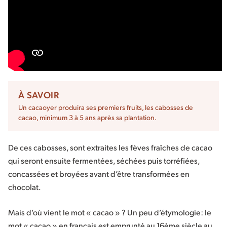
À SAVOIR
Un cacaoyer produira ses premiers fruits, les cabosses de
cacao, minimum 3 à 5 ans après sa plantation.
De ces cabosses, sont extraites les fèves fraîches de cacao
qui seront ensuite fermentées, séchées puis torréfiées,
concassées et broyées avant d’être transformées en
chocolat.
Mais d’où vient le mot « cacao » ? Un peu d’étymologie: le
mot « cacao » en français est emprunté au 16ème siècle au