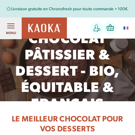
 gratuite en Chronofresh pour toute commande > 100€.
Retrouve
CHOCOLAT
MENU
PÂTISSIER &
DESSERT - BIO,
ÉQUITABLE &
FRANÇAIS
LE MEILLEUR CHOCOLAT POUR
VOS DESSERTS