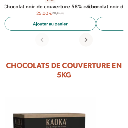
Chocolat noir de
Chocolat noir de couverture 58% cacao
25,00
€
28,00
€
A
Ajouter au panier
CHOCOLATS DE COUVERTURE EN
5KG