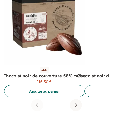
5KG
Chocolat noir de
Chocolat noir de couverture 58% cacao
115,50
€
A
Ajouter au panier