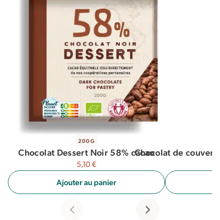
200G
Chocolat de couvert
Chocolat Dessert Noir 58% cacao
5,10
€
A
Ajouter au panier