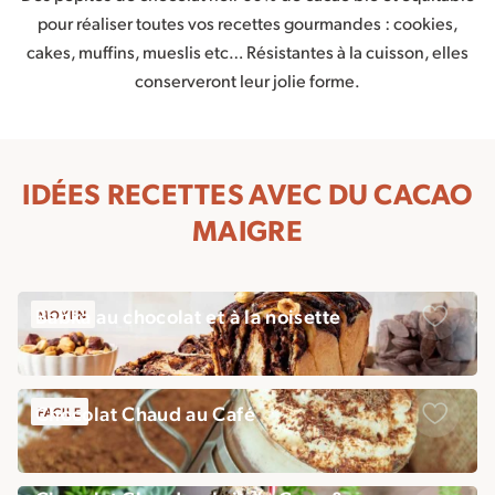
pour réaliser toutes vos recettes gourmandes : cookies,
cakes, muffins, mueslis etc… Résistantes à la cuisson, elles
conserveront leur jolie forme.
IDÉES RECETTES AVEC DU CACAO
MAIGRE
Babka au chocolat et à la noisette
MOYEN
Sauveg
Chocolat Chaud au Café
FACILE
Sauveg