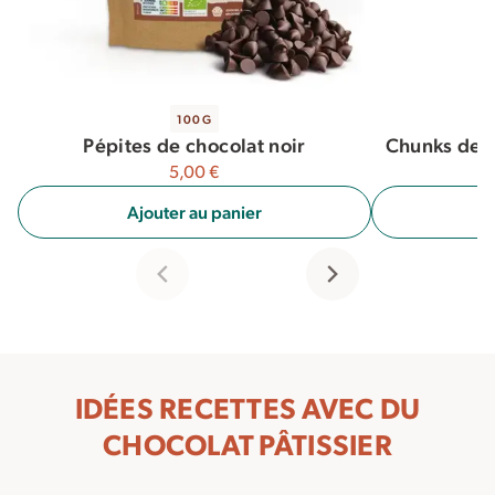
100G
Chunks de c
Pépites de chocolat noir
5,00
€
A
Ajouter au panier
IDÉES RECETTES AVEC DU
CHOCOLAT PÂTISSIER