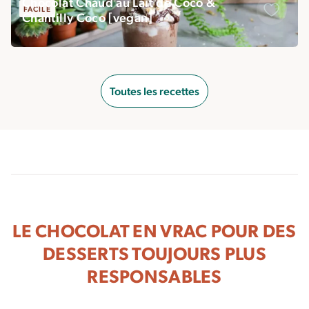
Chocolat Chaud au Lait de Coco &
FACILE
Chantilly Coco [vegan]
Sauveg
Toutes les recettes
LE CHOCOLAT EN VRAC POUR DES
DESSERTS TOUJOURS PLUS
RESPONSABLES