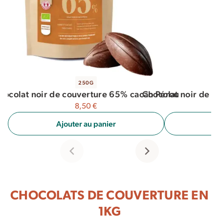
250G
Chocolat noir de 
hocolat noir de couverture 65% cacao Pérou
8,50
€
A
Ajouter au panier
CHOCOLATS DE COUVERTURE EN
1KG