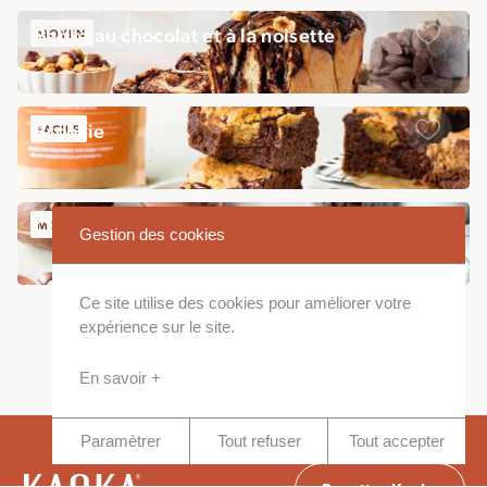
Babka au chocolat et à la noisette
MOYEN
Sauveg
Brookie
FACILE
Sauveg
Cheesecake marbré
MOYEN
Gestion des cookies
Sauveg
Ce site utilise des cookies pour améliorer votre
expérience sur le site.
Toutes les recettes
En savoir +
Paramètrer
Tout refuser
Tout accepter