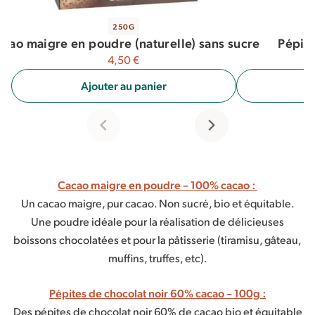
250G
Pépite
cao maigre en poudre (naturelle) sans sucre
4,50
€
A
Ajouter au panier
Cacao maigre en poudre – 100% cacao :
Un cacao maigre, pur cacao. Non sucré, bio et équitable.
Une poudre idéale pour la réalisation de délicieuses
boissons chocolatées et pour la pâtisserie (tiramisu, gâteau,
muffins, truffes, etc).
Pépites de chocolat noir 60% cacao – 100g :
Des pépites de chocolat noir 60% de cacao bio et équitable