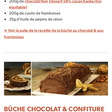
200g de
chocolat Noir Dessert 58% cacao Kaoka (bio
équitable)
200g de coulis de framboises
35g d’huile de pépins de raisin
➤ Voir la suite de la recette de la bûche au chocolat & aux
framboises
BÛCHE CHOCOLAT & CONFITURE