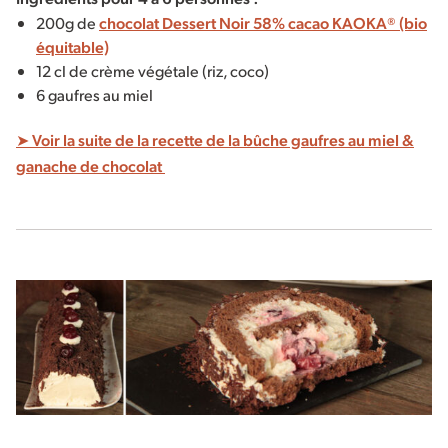
200g de
chocolat Dessert Noir 58% cacao KAOKA® (bio
équitable)
12 cl de crème végétale (riz, coco)
6 gaufres au miel
➤ Voir la suite de la recette de la bûche gaufres au miel &
ganache de chocolat