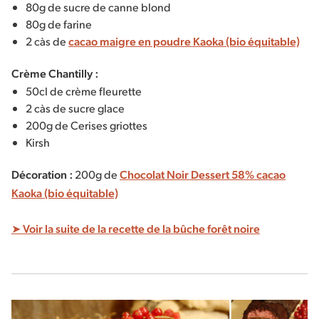
80g de sucre de canne blond
80g de farine
2 càs de
cacao maigre en poudre Kaoka (bio équitable)
Crème Chantilly :
50cl de crème fleurette
2 càs de sucre glace
200g de Cerises griottes
Kirsh
Décoration :
200g de
Chocolat Noir Dessert 58% cacao
Kaoka (bio équitable)
➤ Voir la suite de la recette de la bûche forêt noire