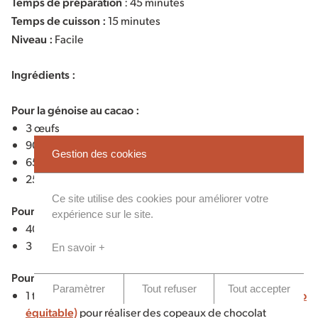
Temps de préparation
: 45 minutes
Temps de cuisson :
15 minutes
Niveau :
Facile
Ingrédients :
Pour la génoise au cacao :
3 œufs
90g de sucre
Gestion des cookies
65g de farine
25g de
cacao maigre en poudre Kaoka (bio équitable)
Ce site utilise des cookies pour améliorer votre
Pour la crème chantilly :
expérience sur le site.
40cl de crème liquide froide
3 càs de sucre blond
En savoir +
Pour la décoration :
Paramètrer
Tout refuser
Tout accepter
1 tablette de
chocolat Noir Dessert 58% cacao Kaoka (bio
équitable)
pour réaliser des copeaux de chocolat