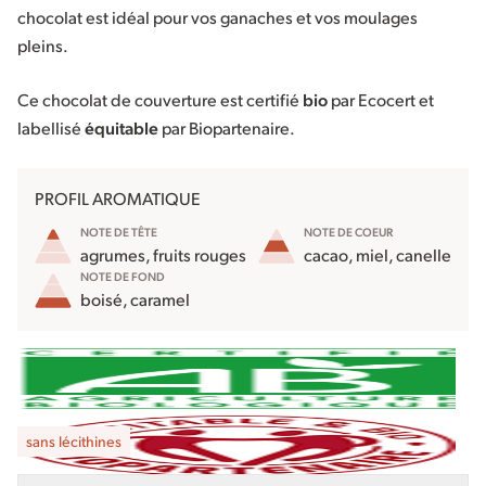
chocolat est idéal pour vos ganaches et vos moulages
pleins.
Ce chocolat de couverture est certifié
bio
par Ecocert et
labellisé
équitable
par Biopartenaire.
PROFIL AROMATIQUE
NOTE DE TÊTE
NOTE DE COEUR
agrumes, fruits rouges
cacao, miel, canelle
NOTE DE FOND
boisé, caramel
sans lécithines