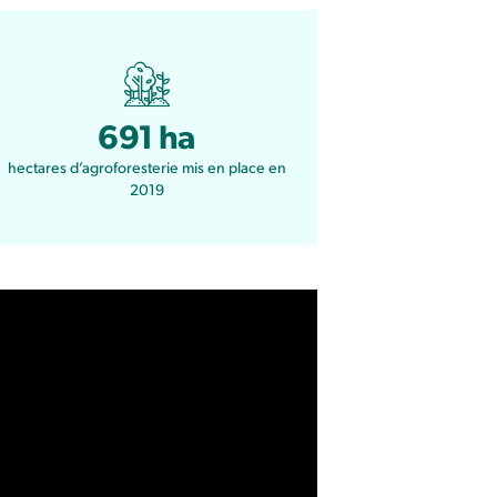
691 ha
hectares d’agroforesterie mis en place en
2019