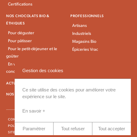
Certifications
NOS CHOCOLATS BIO &
PROFESSIONNELS
ÉTHIQUES
Artisans
Pour déguster
Industriels
Pour pâtisser
Magasins Bio
Pour le petit-déjeuner et le
Épiceries Vrac
goûter
En vrac et gros
Gestion des cookies
conditionnement
ACTUALITÉS KAOKA
IDÉES RECETTES
Ce site utilise des cookies pour améliorer votre
NOS CONDITIONS DE LIVRAISON
expérience sur le site.
En savoir +
CONTACT
ESPACE PRESSE
FAQ
CONDITIONS GÉNÉRALES DE VENTE
POLITIQUE DE CONFIDENTIALITÉ
MENTIONS LÉGALES
nous contacter
Paramètrer
Tout refuser
Tout accepter
SITE RÉALISÉ PAR VINGTCINQ