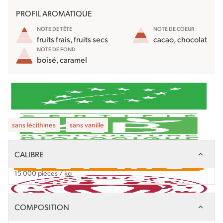
PROFIL AROMATIQUE
NOTE DE TÊTE
NOTE DE COEUR
fruits frais, fruits secs
cacao, chocolat
NOTE DE FOND
boisé, caramel
sans lécithines
sans vanille
CALIBRE
15 000 pièces / kg
COMPOSITION