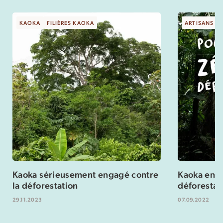
KAOKA
FILIÈRES KAOKA
ARTISANS
Kaoka sérieusement engagé contre
Kaoka enga
la déforestation
déforestat
29.11.2023
07.09.2022