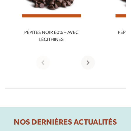
PÉPITES NOIR 60% – AVEC
PÉPIT
LÉCITHINES
NOS DERNIÈRES ACTUALITÉS