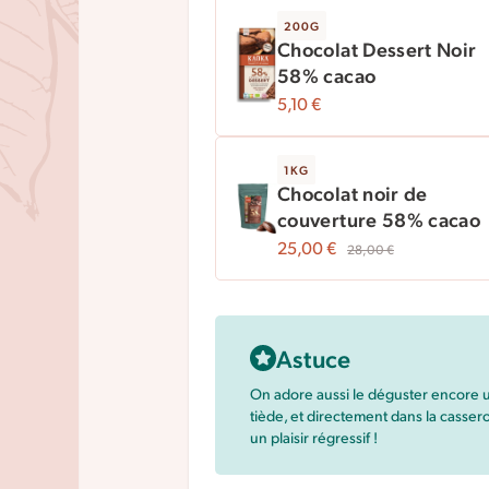
200G
Chocolat Dessert Noir
58% cacao
5,10
€
1KG
Chocolat noir de
couverture 58% cacao
25,00
€
28,00
€
Astuce
On adore aussi le déguster encore 
tiède, et directement dans la casser
un plaisir régressif !