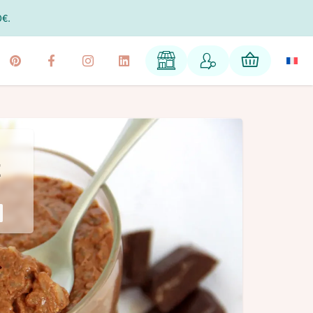
0€.
E