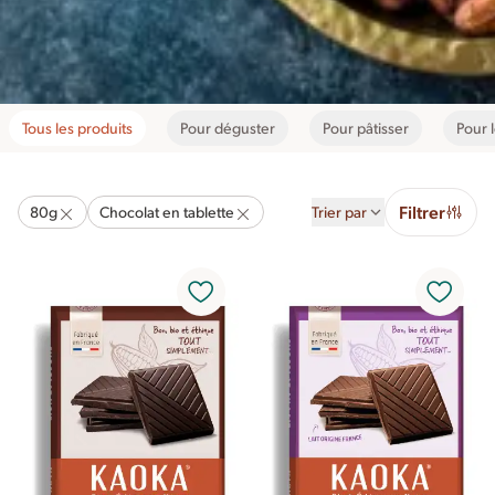
Tous les produits
Pour déguster
Pour pâtisser
Pour l
Filtrer
80g
Chocolat en tablette
Trier par